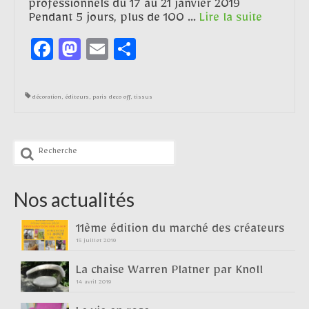
professionnels du 17 au 21 janvier 2019
Pendant 5 jours, plus de 100 …
Lire la suite­­
Facebook
Mastodon
Email
Partager
décoration
,
éditeurs
,
paris deco off
,
tissus
Rechercher
:
Nos actualités
11ème édition du marché des créateurs
15 juillet 2019
La chaise Warren Platner par Knoll
14 avril 2019