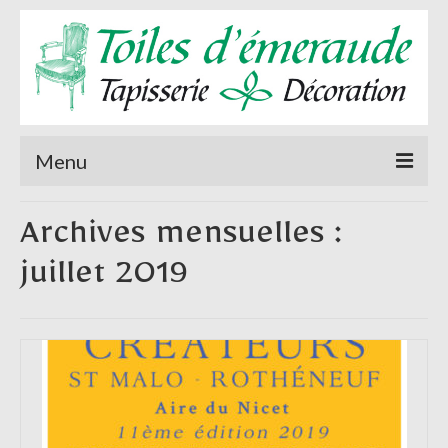
Menu
Accueil
Archives mensuelles :
A propos de
juillet 2019
Sièges
Rideaux et stores
Tenture murale
Actualités