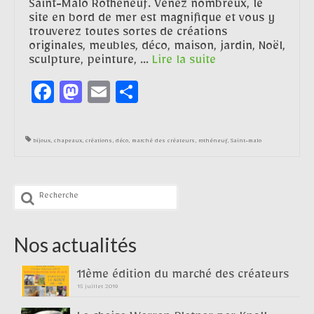
Saint-Malo Rothéneuf. Venez nombreux, le
site en bord de mer est magnifique et vous y
trouverez toutes sortes de créations
originales, meubles, déco, maison, jardin, Noël,
sculpture, peinture, …
Lire la suite­­
Facebook
Mastodon
Email
Partager
bijoux
,
chapeaux
,
créations
,
déco
,
marché des créateurs
,
rothéneuf
,
Saint-malo
Rechercher
:
Nos actualités
11ème édition du marché des créateurs
15 juillet 2019