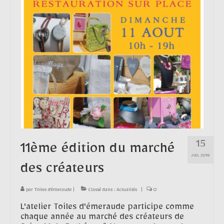
Contact
15
11ème édition du marché
JUIL 2019
des créateurs
par
Toiles d'émeraude
|
Classé dans :
Actualités
|
0
L'atelier Toiles d'émeraude participe comme
chaque année au marché des créateurs de