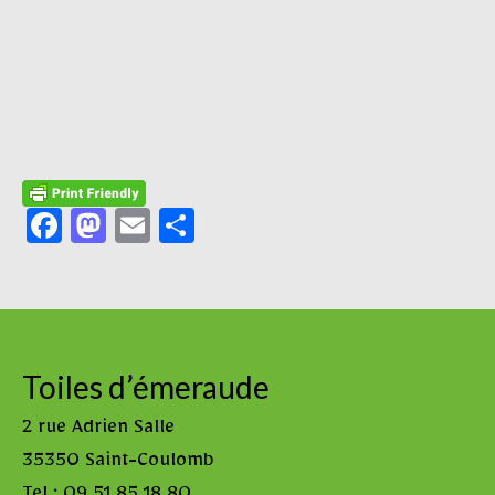
Facebook
Mastodon
Email
Partager
Toiles d’émeraude
2 rue Adrien Salle
35350 Saint-Coulomb