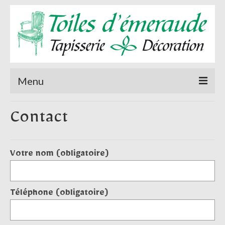
Menu
Accueil
Contact
A propos de
Sièges
Votre nom (obligatoire)
Rideaux et stores
Tenture murale
Téléphone (obligatoire)
Actualités