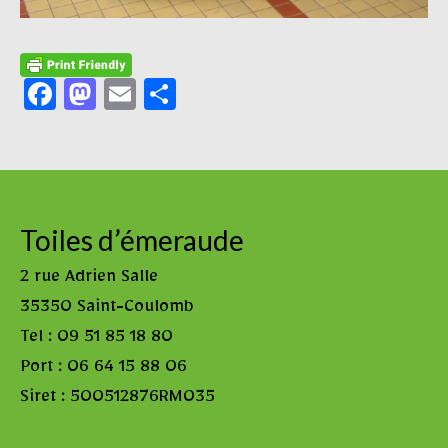
Facebook
Mastodon
Email
Partager
Toiles d’émeraude
2 rue Adrien Salle
35350 Saint-Coulomb
Tel : 09 51 85 18 80
Port : 06 64 15 88 06
Siret : 500512876RM035