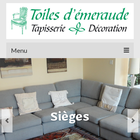
Menu
Accueil
A propos de
Sièges
Rideaux et stores
Rideaux et
Tenture murale
Sièges
Tenture murale
stores
Actualités