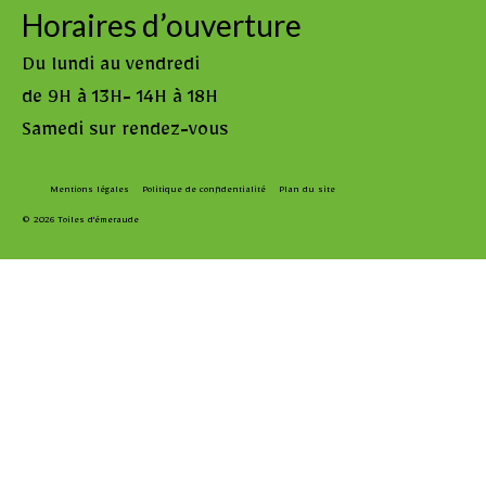
Horaires d’ouverture
Du lundi au vendredi
de 9H à 13H- 14H à 18H
Samedi sur rendez-vous
Mentions légales
Politique de confidentialité
Plan du site
© 2026 Toiles d'émeraude