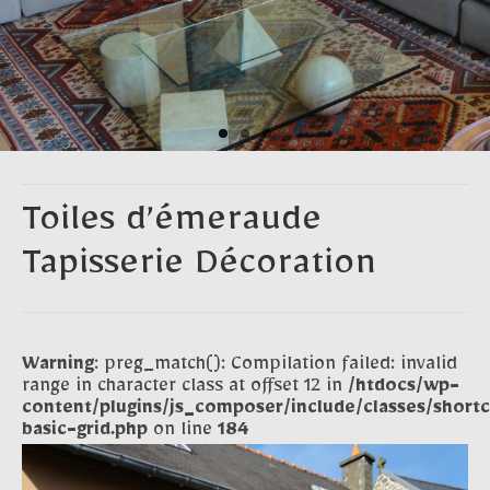
Contact
Toiles d’émeraude
Tapisserie Décoration
Warning
: preg_match(): Compilation failed: invalid
range in character class at offset 12 in
/htdocs/wp-
content/plugins/js_composer/include/classes/short
basic-grid.php
on line
184