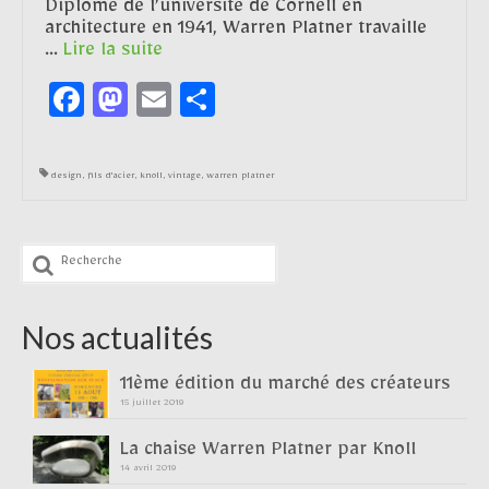
Diplômé de l’université de Cornell en
architecture en 1941, Warren Platner travaille
…
Lire la suite­­
Facebook
Mastodon
Email
Partager
design
,
fils d'acier
,
knoll
,
vintage
,
warren platner
Rechercher
:
Nos actualités
11ème édition du marché des créateurs
15 juillet 2019
La chaise Warren Platner par Knoll
14 avril 2019