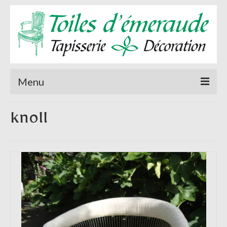
Menu
Accueil
knoll
A propos de
Sièges
Rideaux et stores
Tenture murale
Actualités