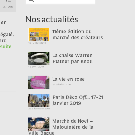
12
:
OCT 2018
Nos actualités
 en
11ème édition du
égalé.
marché des créateurs
ord
15 juillet 2019
suite­­
La chaise Warren
Platner par Knoll
14 avril 2019
La vie en rose
27 février 2019
Paris Déco Off… 17-21
janvier 2019
25 décembre 2018
Marché de Noël –
Malouinière de la
Ville Bague