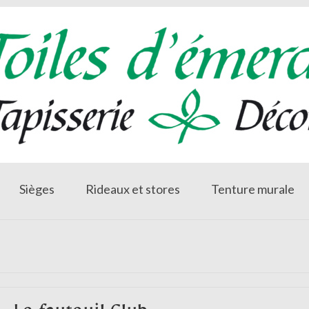
Sièges
Rideaux et stores
Tenture murale