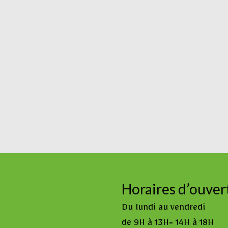
Horaires d’ouver
Du lundi au vendredi
de 9H à 13H- 14H à 18H