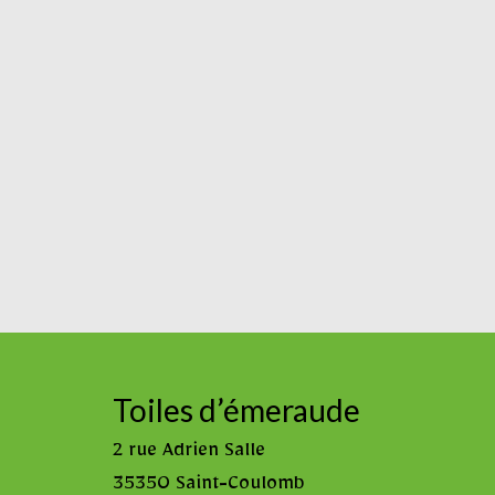
Toiles d’émeraude
2 rue Adrien Salle
35350 Saint-Coulomb