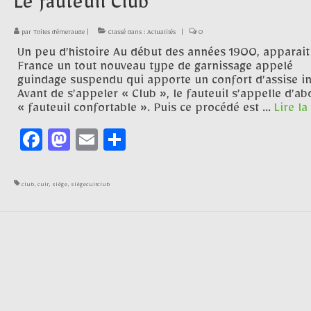
Le fauteuil Club
par
Toiles d'émeraude
|
Classé dans :
Actualités
|
0
Un peu d’histoire Au début des années 1900, apparait
France un tout nouveau type de garnissage appelé
guindage suspendu qui apporte un confort d’assise in
Avant de s’appeler « Club », le fauteuil s’appelle d’ab
« fauteuil confortable ». Puis ce procédé est …
Lire la 
Facebook
Mastodon
Email
Partager
club
,
cuir
,
siège
,
siègecuirclub